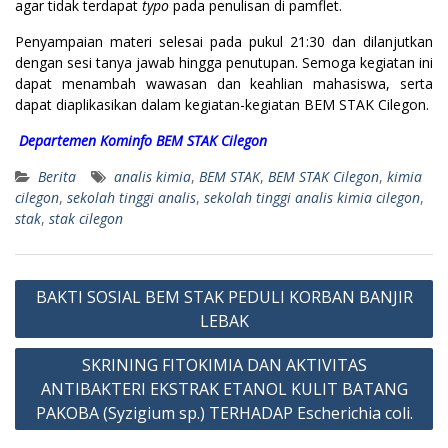
agar tidak terdapat
typo
pada penulisan di pamflet.
Penyampaian materi selesai pada pukul 21:30 dan dilanjutkan
dengan sesi tanya jawab hingga penutupan. Semoga kegiatan ini
dapat menambah wawasan dan keahlian mahasiswa, serta
dapat diaplikasikan dalam kegiatan-kegiatan BEM STAK Cilegon.
Departemen Kominfo BEM STAK Cilegon
Berita
analis kimia
,
BEM STAK
,
BEM STAK Cilegon
,
kimia
cilegon
,
sekolah tinggi analis
,
sekolah tinggi analis kimia cilegon
,
stak
,
stak cilegon
Navigasi
BAKTI SOSIAL BEM STAK PEDULI KORBAN BANJIR
pos
LEBAK
SKRINING FITOKIMIA DAN AKTIVITAS
ANTIBAKTERI EKSTRAK ETANOL KULIT BATANG
PAKOBA (Syzigium sp.) TERHADAP Escherichia coli.