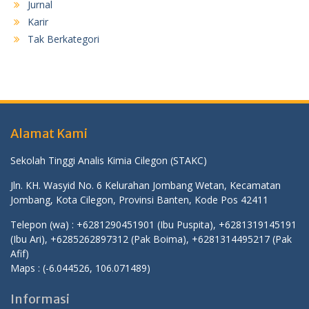
Jurnal
Karir
Tak Berkategori
Alamat Kami
Sekolah Tinggi Analis Kimia Cilegon (STAKC)
Jln. KH. Wasyid No. 6 Kelurahan Jombang Wetan, Kecamatan
Jombang, Kota Cilegon, Provinsi Banten, Kode Pos 42411
Telepon (wa) : +6281290451901 (Ibu Puspita), +6281319145191
(Ibu Ari), +6285262897312 (Pak Boima), +6281314495217 (Pak
Afif)
Maps :
(-6.044526, 106.071489)
Informasi