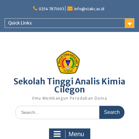
Skip
to
0254 7871603
info@stakc.ac.id
content
Quick Links
Sekolah Tinggi Analis Kimia
Cilegon
Ilmu Membangun Peradaban Dunia
Search
for:
Menu