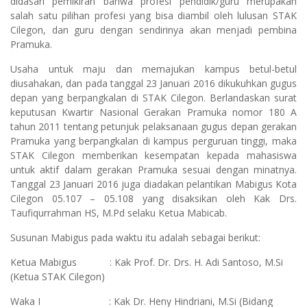
didasari pemikiran bahwa profesi pendidik/guru merupakan
salah satu pilihan profesi yang bisa diambil oleh lulusan STAK
Cilegon, dan guru dengan sendirinya akan menjadi pembina
Pramuka.
Usaha untuk maju dan memajukan kampus betul-betul
diusahakan, dan pada tanggal 23 Januari 2016 dikukuhkan gugus
depan yang berpangkalan di STAK Cilegon. Berlandaskan surat
keputusan Kwartir Nasional Gerakan Pramuka nomor 180 A
tahun 2011 tentang petunjuk pelaksanaan gugus depan gerakan
Pramuka yang berpangkalan di kampus perguruan tinggi, maka
STAK Cilegon memberikan kesempatan kepada mahasiswa
untuk aktif dalam gerakan Pramuka sesuai dengan minatnya.
Tanggal 23 Januari 2016 juga diadakan pelantikan Mabigus Kota
Cilegon 05.107 – 05.108 yang disaksikan oleh Kak Drs.
Taufiqurrahman HS, M.Pd selaku Ketua Mabicab.
Susunan Mabigus pada waktu itu adalah sebagai berikut:
Ketua Mabigus : Kak Prof. Dr. Drs. H. Adi Santoso, M.Si
(Ketua STAK Cilegon)
Waka I : Kak Dr. Heny Hindriani, M.Si (Bidang