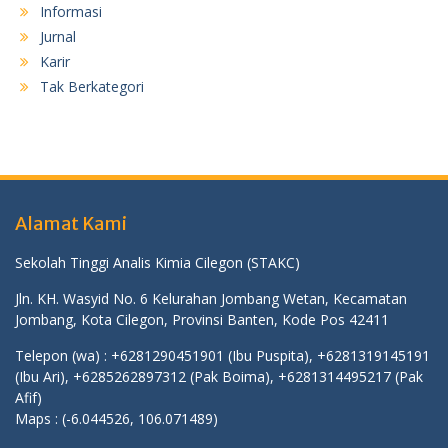
Informasi
Jurnal
Karir
Tak Berkategori
Alamat Kami
Sekolah Tinggi Analis Kimia Cilegon (STAKC)
Jln. KH. Wasyid No. 6 Kelurahan Jombang Wetan, Kecamatan
Jombang, Kota Cilegon, Provinsi Banten, Kode Pos 42411
Telepon (wa) : +6281290451901 (Ibu Puspita), +6281319145191
(Ibu Ari), +6285262897312 (Pak Boima), +6281314495217 (Pak
Afif)
Maps :
(-6.044526, 106.071489)