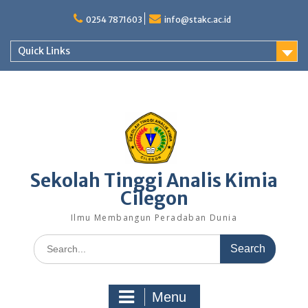
Skip
to
0254 7871603
info@stakc.ac.id
content
Quick Links
Sekolah Tinggi Analis Kimia
Cilegon
Ilmu Membangun Peradaban Dunia
Search
for:
Menu