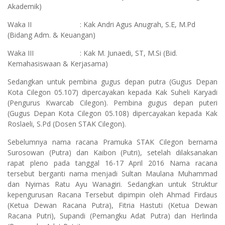
Akademik)
Waka II : Kak Andri Agus Anugrah, S.E, M.Pd
(Bidang Adm. & Keuangan)
Waka III : Kak M. Junaedi, ST, M.Si (Bid.
Kemahasiswaan & Kerjasama)
Sedangkan untuk pembina gugus depan putra (Gugus Depan
Kota Cilegon 05.107) dipercayakan kepada Kak Suheli Karyadi
(Pengurus Kwarcab Cilegon). Pembina gugus depan puteri
(Gugus Depan Kota Cilegon 05.108) dipercayakan kepada Kak
Roslaeli, S.Pd (Dosen STAK Cilegon).
Sebelumnya nama racana Pramuka STAK Cilegon bernama
Surosowan (Putra) dan Kaibon (Putri), setelah dilaksanakan
rapat pleno pada tanggal 16-17 April 2016 Nama racana
tersebut berganti nama menjadi Sultan Maulana Muhammad
dan Nyimas Ratu Ayu Wanagiri. Sedangkan untuk Struktur
kepengurusan Racana Tersebut dipimpin oleh Ahmad Firdaus
(Ketua Dewan Racana Putra), Fitria Hastuti (Ketua Dewan
Racana Putri), Supandi (Pemangku Adat Putra) dan Herlinda