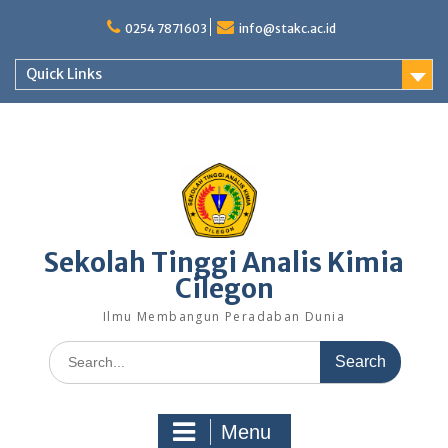
Skip
to
0254 7871603
info@stakc.ac.id
content
Quick Links
Sekolah Tinggi Analis Kimia
Cilegon
Ilmu Membangun Peradaban Dunia
Search
for:
Menu