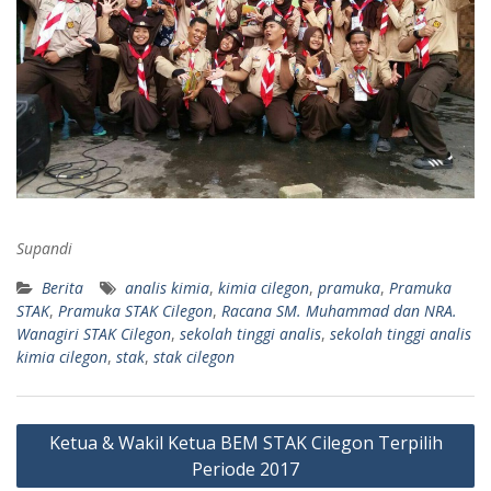
Supandi
Berita
analis kimia
,
kimia cilegon
,
pramuka
,
Pramuka
STAK
,
Pramuka STAK Cilegon
,
Racana SM. Muhammad dan NRA.
Wanagiri STAK Cilegon
,
sekolah tinggi analis
,
sekolah tinggi analis
kimia cilegon
,
stak
,
stak cilegon
Navigasi
Ketua & Wakil Ketua BEM STAK Cilegon Terpilih
pos
Periode 2017