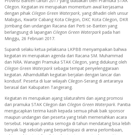
Provinsi Banten tahun 2017 yang diadakan oleh Pramuka STAK
Cilegon. Kegiatan ini merupakan momentum awal kerjasama
dengan pihak
Cilegon Green Waterpark
, yang dihadiri oleh unsur
Mabigus, Kwartir Cabang Kota Cilegon, DKC Kota Cilegon, DKR
Jombang dan undangan Racana dari Perti se-Banten yang
berlangsung di lapangan
Cilegon Green Waterpark
pada hari
Minggu, 26 Februari 2017.
Supandi selaku ketua pelaksana LKPBB menyampaikan bahwa
kegiatan ini merupakan agenda dari Racana SM. Muhammad
dan NRA. Wanagiri Pramuka STAK Cilegon, yang didukung oleh
Cilegon Green Waterpark
sebagai tempat penyelenggaraan
kegiatan. Alhamdulillah kegiatan berjalan dengan lancar dan
kondusif. Peserta di luar wilayah Cilegon-Serang di antaranya
berasal dari Kabupaten Tangerang.
Kegiatan ini merupakan ajang silaturahmi dan ajang promosi
dari pramuka STAK Cilegon dan
Cilegon Green Waterpark
. Panitia
mengucapkan terima kasih kepada semua pihak baik sponsor
maupun undangan dan peserta yang telah memeriahkan acara
tersebut. Harapan panitia semoga di tahun mendatang bisa lebih
banyak lagi sekolah yang berpartisipasi di arena perlombaan,