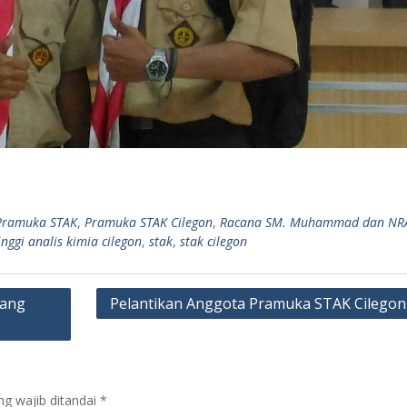
Pramuka STAK
,
Pramuka STAK Cilegon
,
Racana SM. Muhammad dan NR
inggi analis kimia cilegon
,
stak
,
stak cilegon
dang
Pelantikan Anggota Pramuka STAK Cilegon
g wajib ditandai
*