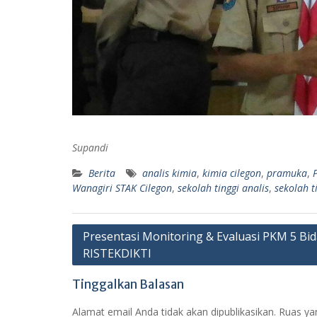
Supandi
Berita
analis kimia
,
kimia cilegon
,
pramuka
,
Wanagiri STAK Cilegon
,
sekolah tinggi analis
,
sekolah t
Navigasi
Presentasi Monitoring & Evaluasi PKM 5 Bi
RISTEKDIKTI
pos
Tinggalkan Balasan
Alamat email Anda tidak akan dipublikasikan.
Ruas yan