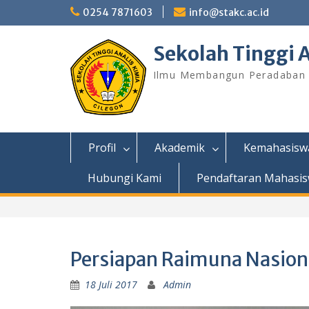
Skip
0254 7871603
info@stakc.ac.id
to
content
Sekolah Tinggi A
Ilmu Membangun Peradaban
Profil
Akademik
Kemahasisw
Hubungi Kami
Pendaftaran Mahasis
Persiapan Raimuna Nasiona
18 Juli 2017
Admin