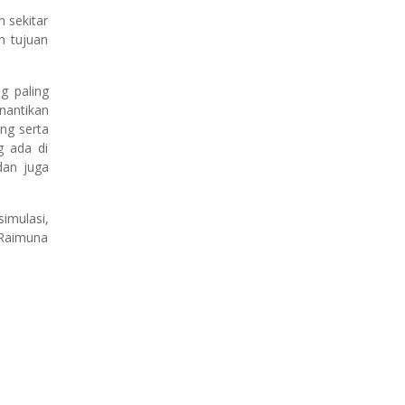
n sekitar
n tujuan
g paling
nantikan
ng serta
g ada di
 dan juga
imulasi,
 Raimuna