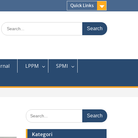
Quick Links
Search
for:
urnal
LPPM
SPMI
Search
for:
Kategori