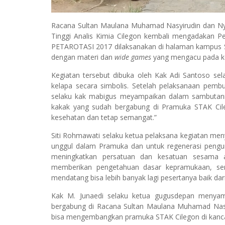
Racana Sultan Maulana Muhamad Nasyirudin dan Ny
Tinggi Analis Kimia Cilegon kembali mengadakan 
PETAROTASI 2017 dilaksanakan di halaman kampus ST
dengan materi dan
wide games
yang mengacu pada k
Kegiatan tersebut dibuka oleh Kak Adi Santoso s
kelapa secara simbolis. Setelah pelaksanaan pemb
selaku kak mabigus meyampaikan dalam sambutannya
kakak yang sudah bergabung di Pramuka STAK Cile
kesehatan dan tetap semangat.”
Siti Rohmawati selaku ketua pelaksana kegiatan meny
unggul dalam Pramuka dan untuk regenerasi pengur
meningkatkan persatuan dan kesatuan sesama a
memberikan pengetahuan dasar kepramukaan, ser
mendatang bisa lebih banyak lagi pesertanya baik d
Kak M. Junaedi selaku ketua gugusdepan menyam
bergabung di Racana Sultan Maulana Muhamad Nasy
bisa mengembangkan pramuka STAK Cilegon di kancah