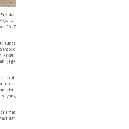
 Sekolah
Kegiatan
ber 2017
ul tunas
 Santoso
i kakak-
an, jaga
it-bibit
an untuk
dirian,
hun yang
 selamat
tasi dan