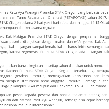
imas Ratu Ayu Wanagiri Pramuka STAK Cilegon yang berbasis pada
Penerimaan Tamu Racana dan Orientasi (PETAROTASI) tahun 2017. 
AK Cilegon selama 2 hari yakni hari sabtu dan minggu, 14-15 Okto
emampuan dan kerjasama regu/tim.
elaku Kak Mabigus Pramuka STAK Cilegon dengan penyiraman tungg
ukaan peserta dilanjutkan dengan materi dan
wide games
. Kak Adi
, “Kalian jangan sampai lemah, kalian harus lebih semangat dar
gon, karena regenerasi Pramuka STAK Cilegon ada di tangan kali
ampaikan bahwa kegiatan ini setiap tahun diadakan untuk mencari bib
us Racana Pramuka STAK Cilegon. Kegiatan tersebut juga bertuju
nggota gerakan Pramuka, meningkatkan kedisiplinan dan keman
ta menjalin silaturahmi antar anggota Pramuka. Semoga di ta
ari lingkup kampus STAK maupun dari luar kampus STAK, ujar Rohma.
paikan pesan kepada peserta dan panitia “Selamat datang dan
irudin dan Nyimas Ratu Ayu Wanagiri, semoga bisa cepat beradap
 nasional maupun internasional”.