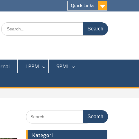
Quick Links
Search
for:
urnal
LPPM
SPMI
Search
for:
Kategori