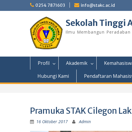
Skip
0254 7871603
info@stakc.ac.id
to
content
Sekolah Tinggi A
Ilmu Membangun Peradaban
Profil
Akademik
Kemahasisw
Hubungi Kami
Pendaftaran Mahasis
Pramuka STAK Cilegon La
16 Oktober 2017
Admin