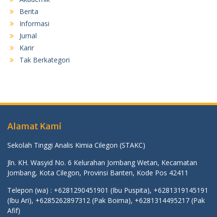
Berita
Informasi
Jurnal
Karir
Tak Berkategori
Alamat Kami
Sekolah Tinggi Analis Kimia Cilegon (STAKC)
Jln. KH. Wasyid No. 6 Kelurahan Jombang Wetan, Kecamatan
Jombang, Kota Cilegon, Provinsi Banten, Kode Pos 42411
Telepon (wa) : +6281290451901 (Ibu Puspita), +6281319145191
(Ibu Ari), +6285262897312 (Pak Boima), +6281314495217 (Pak
Afif)