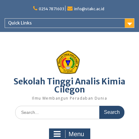
Skip
to
0254 7871603
info@stakc.ac.id
content
Quick Links
Sekolah Tinggi Analis Kimia
Cilegon
Ilmu Membangun Peradaban Dunia
Search
for:
Menu