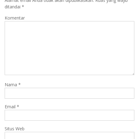
Alamat email Anda tidak akan dipublikasikan.
Ruas yang wajib
ditandai
*
Komentar
Nama
*
Email
*
Situs Web