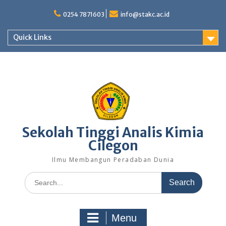
Skip
to
0254 7871603
info@stakc.ac.id
content
Quick Links
Sekolah Tinggi Analis Kimia
Cilegon
Ilmu Membangun Peradaban Dunia
Search
for:
Menu