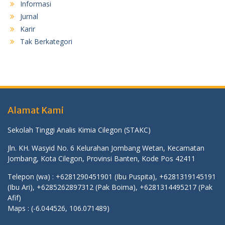
Informasi
Jurnal
Karir
Tak Berkategori
Alamat Kami
Sekolah Tinggi Analis Kimia Cilegon (STAKC)
Jln. KH. Wasyid No. 6 Kelurahan Jombang Wetan, Kecamatan
Jombang, Kota Cilegon, Provinsi Banten, Kode Pos 42411
Telepon (wa) : +6281290451901 (Ibu Puspita), +6281319145191
(Ibu Ari), +6285262897312 (Pak Boima), +6281314495217 (Pak
Afif)
Maps :
(-6.044526, 106.071489)