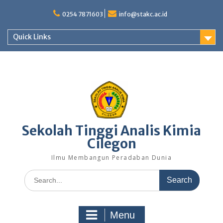
Skip
to
0254 7871603
info@stakc.ac.id
content
Quick Links
Sekolah Tinggi Analis Kimia
Cilegon
Ilmu Membangun Peradaban Dunia
Search
for:
Menu