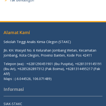
Tak Berkategori
Alamat Kami
Sekolah Tinggi Analis Kimia Cilegon (STAKC)
Jln. KH. Wasyid No. 6 Kelurahan Jombang Wetan, Kecamatan
Jombang, Kota Cilegon, Provinsi Banten, Kode Pos 42411
Telepon (wa) : +6281290451901 (Ibu Puspita), +6281319145191
(Ibu Ari), +6285262897312 (Pak Boima), +6281314495217 (Pak
Afif)
Maps :
(-6.044526, 106.071489)
Informasi
SIAK-STAKC