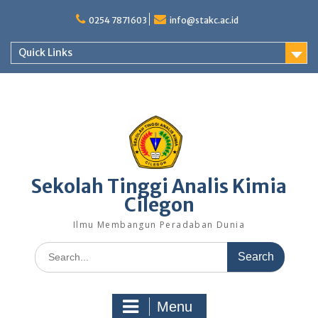
Skip
to
0254 7871603
info@stakc.ac.id
content
Quick Links
Sekolah Tinggi Analis Kimia
Cilegon
Ilmu Membangun Peradaban Dunia
Search
for:
Menu