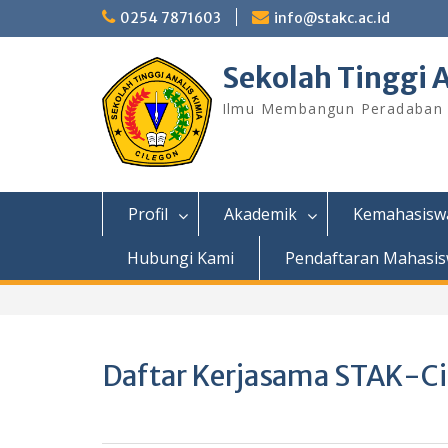
Skip
0254 7871603
info@stakc.ac.id
to
content
Sekolah Tinggi A
Ilmu Membangun Peradaban
Profil
Akademik
Kemahasisw
Hubungi Kami
Pendaftaran Mahasis
Daftar Kerjasama STAK-C