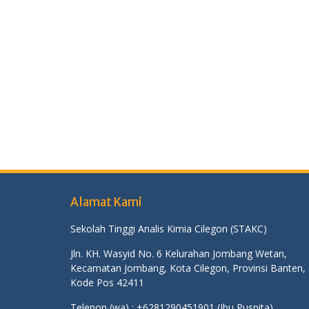
Alamat Kami
Sekolah Tinggi Analis Kimia Cilegon (STAKC)
Jln. KH. Wasyid No. 6 Kelurahan Jombang Wetan,
Kecamatan Jombang, Kota Cilegon, Provinsi Banten,
Kode Pos 42411
Telepon (wa) : +6281290451901 (Ibu Puspita),