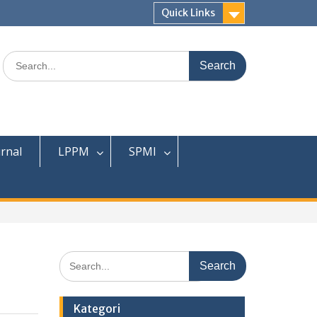
Quick Links
Search
for:
urnal
LPPM
SPMI
Search
for:
Kategori